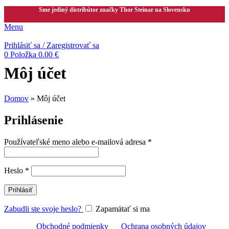
Sme jediný distribútor značky Thor Steinar na Slovensku
Menu
Prihlásiť sa / Zaregistrovať sa
0
Položka
0.00
€
Môj účet
Domov
»
Môj účet
Prihlásenie
Používateľské meno alebo e-mailová adresa
*
Heslo
*
Prihlásiť
Zabudli ste svoje heslo?
Zapamätať si ma
Obchodné podmienky
Ochrana osobných údajov