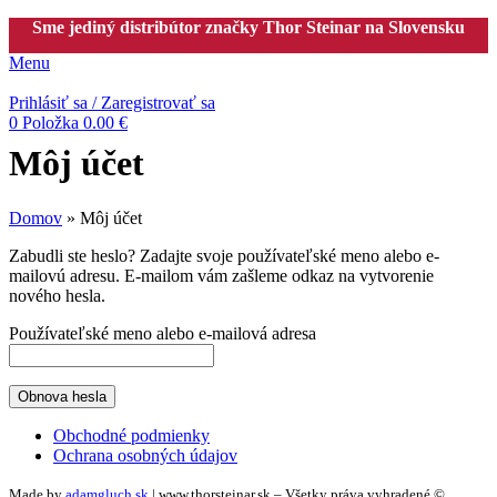
Sme jediný distribútor značky Thor Steinar na Slovensku
Menu
Prihlásiť sa / Zaregistrovať sa
0
Položka
0.00
€
Môj účet
Domov
»
Môj účet
Zabudli ste heslo? Zadajte svoje používateľské meno alebo e-
mailovú adresu. E-mailom vám zašleme odkaz na vytvorenie
nového hesla.
Používateľské meno alebo e-mailová adresa
Obnova hesla
Obchodné podmienky
Ochrana osobných údajov
Made by
adamgluch.sk
| www.thorsteinar.sk – Všetky práva vyhradené ©