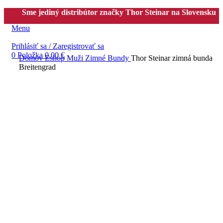
Sme jediný distribútor značky Thor Steinar na Slovensku
Menu
Prihlásiť sa / Zaregistrovať sa
0
Položka
0.00
€
Domov
Eshop
Muži
Zimné Bundy
Thor Steinar zimná bunda
Breitengrad
-63%