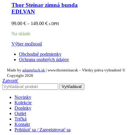
Thor Steinar zimná bunda
EDLVAN
99.00
€
–
149.00
€
s DPH
Na sklade
Výber možností
Obchodné podmienky
Ochrana osobných údajov
Made by
adamgluch.sk
| www.thorsteinar.sk – Všetky práva vyhradené ©
Copyright 2026
Zatvoriť
Vyhľadávať
Novinky
Kolekcie
Doplnky
Outlet
Tričká
Kontakt
Prihlásiť sa / Zaregistrovať sa