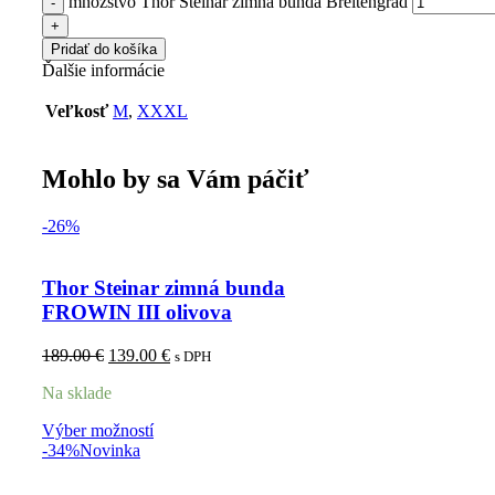
množstvo Thor Steinar zimná bunda Breitengrad
Pridať do košíka
Ďalšie informácie
Veľkosť
M
,
XXXL
Mohlo by sa Vám páčiť
-26%
Thor Steinar zimná bunda
FROWIN III olivova
189.00
€
139.00
€
s DPH
Na sklade
Výber možností
-34%
Novinka