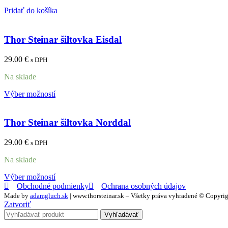
Pridať do košíka
Thor Steinar šiltovka Eisdal
29.00
€
s DPH
Na sklade
Výber možností
Thor Steinar šiltovka Norddal
29.00
€
s DPH
Na sklade
Výber možností
Obchodné podmienky
Ochrana osobných údajov
Made by
adamgluch.sk
| www.thorsteinar.sk – Všetky práva vyhradené © Copyri
Zatvoriť
Vyhľadávať