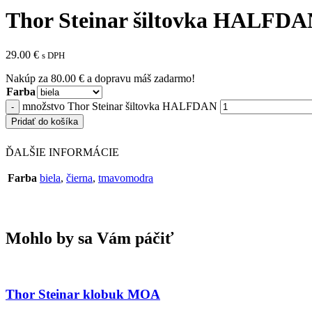
Thor Steinar šiltovka HALFD
29.00
€
s DPH
Nakúp za
80.00
€
a dopravu máš zadarmo!
Farba
množstvo Thor Steinar šiltovka HALFDAN
Pridať do košíka
ĎALŠIE INFORMÁCIE
Farba
biela
,
čierna
,
tmavomodra
Mohlo by sa Vám páčiť
Thor Steinar klobuk MOA