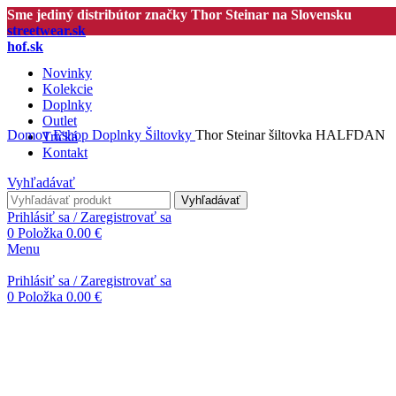
Sme jediný distribútor značky Thor Steinar na Slovensku
streetwear.sk
hof.sk
Novinky
Kolekcie
Doplnky
Outlet
Domov
Eshop
Doplnky
Šiltovky
Thor Steinar šiltovka HALFDAN
Tričká
Kontakt
Vyhľadávať
Vyhľadávať
Prihlásiť sa / Zaregistrovať sa
0
Položka
0.00
€
Menu
Prihlásiť sa / Zaregistrovať sa
0
Položka
0.00
€