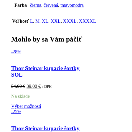
Farba
čierna
,
červená
,
tmavomodra
Veľkosť
L
,
M
,
XL
,
XXL
,
XXXL
,
XXXXL
Mohlo by sa Vám páčiť
-28%
Thor Steinar kupacie šortky
SOL
54.00
€
39.00
€
s DPH
Na sklade
Výber možností
-25%
Thor Steinar kupacie šortky