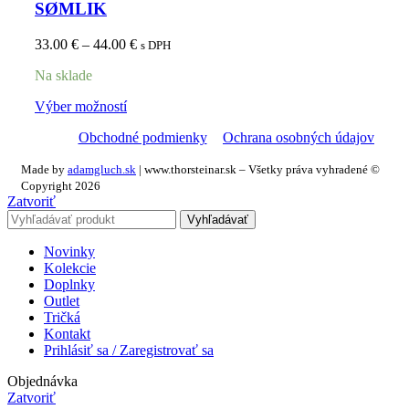
SØMLIK
33.00
€
–
44.00
€
s DPH
Na sklade
Výber možností
Obchodné podmienky
Ochrana osobných údajov
Made by
adamgluch.sk
| www.thorsteinar.sk – Všetky práva vyhradené ©
Copyright 2026
Zatvoriť
Vyhľadávať
Novinky
Kolekcie
Doplnky
Outlet
Tričká
Kontakt
Prihlásiť sa / Zaregistrovať sa
Objednávka
Zatvoriť