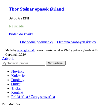
Thor Steinar opasok Ørland
39.00
€
s DPH
Na sklade
Pridať do košíka
Obchodné podmienky
Ochrana osobných údajov
Made by
adamgluch.sk
| www.thorsteinar.sk – Všetky práva vyhradené ©
Copyright 2026
Zatvoriť
Vyhľadávať
Novinky
Kolekcie
Doplnky
Outlet
Tričká
Kontakt
Prihlásiť sa / Zaregistrovať sa
Objednávka