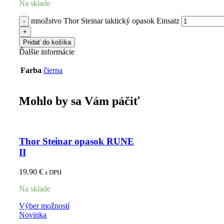
Na sklade
množstvo Thor Steinar taktický opasok Einsatz
Pridať do košíka
Ďalšie informácie
Farba
čierna
Mohlo by sa Vám páčiť
Thor Steinar opasok RUNE
II
19.90
€
s DPH
Na sklade
Výber možností
Novinka