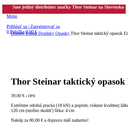
Sme jediný distribútor značky Thor Steinar na Slovensku
Menu
Prihlásiť sa / Zaregistrovať sa
0
Položka
0.00
€
Domov
Eshop
Doplnky
Opasky
Thor Steinar taktický opasok Ei
Thor Steinar taktický opasok
39.00
€
s DPH
Extrémne odolná pracka (18 kN) a popruh; vrátane kvalitnej látko
120 cm (možno skrátiť) šírka: 4 cm
Nakúp za
80.00
€
a dopravu máš zadarmo!