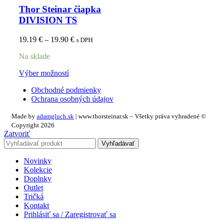
Thor Steinar čiapka
DIVISION TS
19.19
€
–
19.90
€
s DPH
Na sklade
Výber možností
Obchodné podmienky
Ochrana osobných údajov
Made by
adamgluch.sk
| www.thorsteinar.sk – Všetky práva vyhradené ©
Copyright 2026
Zatvoriť
Vyhľadávať
Novinky
Kolekcie
Doplnky
Outlet
Tričká
Kontakt
Prihlásiť sa / Zaregistrovať sa