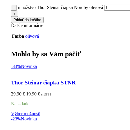
množstvo Thor Steinar čiapka Nordby olivová
Pridať do košíka
Ďalšie informácie
Farba
olivová
Mohlo by sa Vám páčiť
-33%
Novinka
Thor Steinar čiapka STNR
29.90
€
19.90
€
s DPH
Na sklade
Výber možností
-23%
Novinka