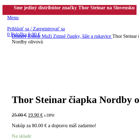
Sme jediný distribútor značky Thor Steinar na Slovensku
Menu
Prihlásiť sa / Zaregistrovať sa
0
Položka
0.00
€
Domov
Eshop
Muži
Zimné čiapky, šále a rukavice
Thor Steinar 
Nordby olivová
-20%
Thor Steinar čiapka Nordby o
25.00
€
19.90
€
s DPH
Nakúp za
80.00
€
a dopravu máš zadarmo!
Na sklade