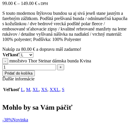
99.00
€
–
149.00
€
s DPH
S touto modernou štýlovou bundou sa aj sivá jeseň stane jasným a
farebným zážitkom. Podšitá prešívaná bunda / odnímateľná kapucňa
s kožušinkou / dve bedrové vrecká podšité polar fleece /
embosované sťahovacie zipsy / kvalitné rebrované manžety na leme
rukávov / detailne vyšívaná nášivka na nadlaktí / vrchný materiál:
100% polyester; Podšívka: 100% Polyester
Nakúp za
80.00
€
a dopravu máš zadarmo!
Veľkosť
množstvo Thor Steinar dámska bunda Kvina
Pridať do košíka
Ďalšie informácie
Veľkosť
L
,
M
,
XL
,
XS
,
XXL
,
S
Mohlo by sa Vám páčiť
-38%
Novinka