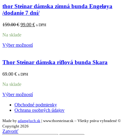
thor Steinar dámska zimná bunda Engeløya
/dodanie 7 dní/
159.00
€
99.00
€
s DPH
Na sklade
Výber možností
Thor Steinar dámska riflová bunda Skara
69.00
€
s DPH
Na sklade
Výber možností
Obchodné podmienky
Ochrana osobných údajov
Made by
adamgluch.sk
| www.thorsteinar.sk – Všetky práva vyhradené ©
Copyright 2026
Zatvoriť