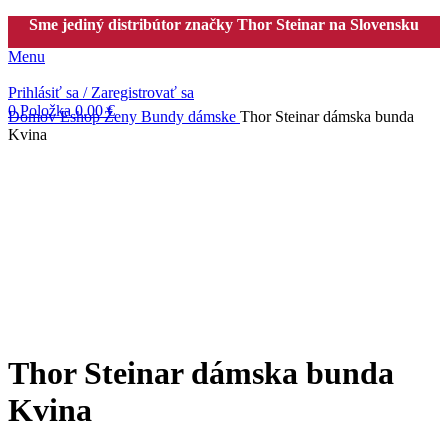
Sme jediný distribútor značky Thor Steinar na Slovensku
Menu
Prihlásiť sa / Zaregistrovať sa
0
Položka
0.00
€
Domov
Eshop
Ženy
Bundy dámske
Thor Steinar dámska bunda
Kvina
-50%
Thor Steinar dámska bunda
Kvina