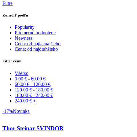
Filtre
Zoradiť podľa
Popularity
Priemerné hodnotene
Newness
Cena: od najlacnajšieho
Cena: od najdrahšieho
Filter ceny
Všetko
0.00
€
-
60.00
€
60.00
€
-
120.00
€
120.00
€
-
180.00
€
180.00
€
-
240.00
€
240.00
€
+
-17%
Novinka
Thor Steinar SVINDOR