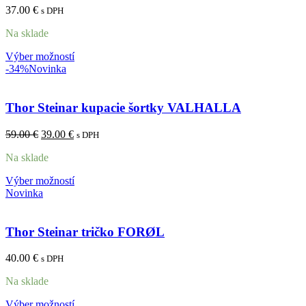
37.00
€
s DPH
Na sklade
Výber možností
-34%
Novinka
Thor Steinar kupacie šortky VALHALLA
59.00
€
39.00
€
s DPH
Na sklade
Výber možností
Novinka
Thor Steinar tričko FORØL
40.00
€
s DPH
Na sklade
Výber možností