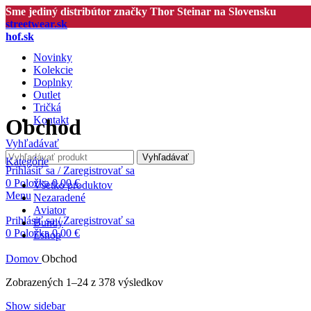
Sme jediný distribútor značky Thor Steinar na Slovensku
streetwear.sk
hof.sk
Novinky
Kolekcie
Doplnky
Outlet
Tričká
Kontakt
Obchod
Vyhľadávať
Vyhľadávať
Kategórie
Prihlásiť sa / Zaregistrovať sa
0
Položka
0.00
€
Všetko
produktov
Menu
Nezaradené
Aviator
Prihlásiť sa / Zaregistrovať sa
Bundy
0
Položka
0.00
€
Eshop
Domov
Obchod
Zobrazených 1–24 z 378 výsledkov
Show sidebar