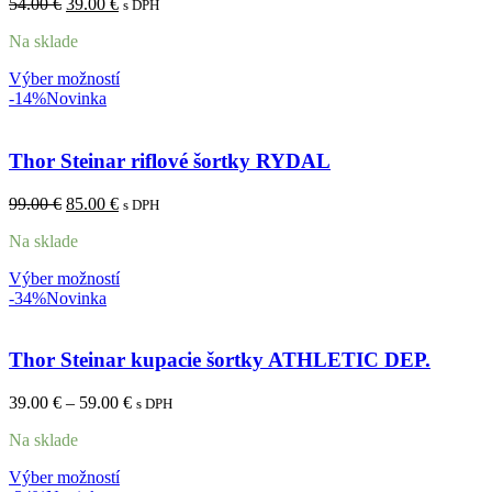
54.00
€
39.00
€
s DPH
Na sklade
Výber možností
-14%
Novinka
Thor Steinar riflové šortky RYDAL
99.00
€
85.00
€
s DPH
Na sklade
Výber možností
-34%
Novinka
Thor Steinar kupacie šortky ATHLETIC DEP.
39.00
€
–
59.00
€
s DPH
Na sklade
Výber možností