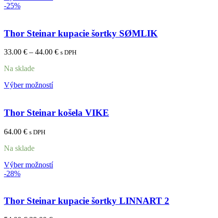
-25%
Thor Steinar kupacie šortky SØMLIK
33.00
€
–
44.00
€
s DPH
Na sklade
Výber možností
Thor Steinar košela VIKE
64.00
€
s DPH
Na sklade
Výber možností
-28%
Thor Steinar kupacie šortky LINNART 2