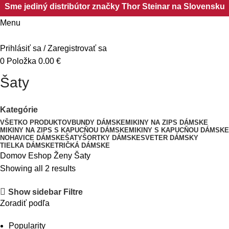
Sme jediný distribútor značky Thor Steinar na Slovensku
Menu
Prihlásiť sa / Zaregistrovať sa
0
Položka
0.00
€
Šaty
Kategórie
VŠETKO
PRODUKTOV
BUNDY DÁMSKE
MIKINY NA ZIPS DÁMSKE
MIKINY NA ZIPS S KAPUCŇOU DÁMSKE
MIKINY S KAPUCŇOU DÁMSKE
NOHAVICE DÁMSKE
ŠATY
ŠORTKY DÁMSKE
SVETER DÁMSKY
TIELKA DÁMSKE
TRIČKÁ DÁMSKE
Domov
Eshop
Ženy
Šaty
Showing all 2 results
Show sidebar
Filtre
Zoradiť podľa
Popularity